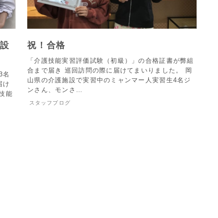
施設
祝！合格
「介護技能実習評価試験（初級）」の合格証書が弊組
合まで届き 巡回訪問の際に届けてまいりました。 岡
3名
山県の介護施設で実習中のミャンマー人実習生4名ジ
届け
ンさん、モンさ…
技能
スタッフブログ